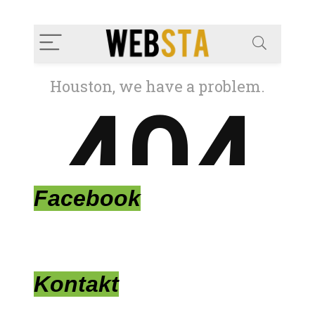
Facebook
Kontakt