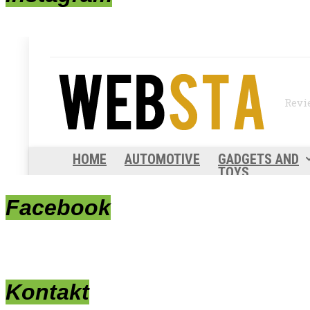
Facebook
Kontakt