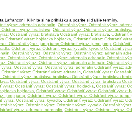
 Lafranconi. Kliknite si na prihlášku a pozrite si ďalšie termíny.
ániť výraz: adrenalin adrenalin
,
Odstrániť výraz: Odstrániť výraz: adrena
 Odstrániť výraz: bratislava
,
Odstrániť výraz: Odstrániť výraz: bratislava
ýraz: Odstrániť výraz: bratislava Odstrániť výraz: bratislava
,
Odstrániť v
cka Odstrániť výraz: hojdacka hojdacka
,
Odstrániť výraz: Odstrániť výra
ýraz: Odstrániť výraz: jump jump Odstrániť výraz: jump jump
,
Odstrániť 
vadlo
,
Odstrániť výraz: Odstrániť výraz: kyvadlo kyvadlo Odstrániť výra
enalin
,
Odstrániť výraz: Odstrániť výraz: Odstrániť výraz: adrenalin adre
raz: Odstrániť výraz: Odstrániť výraz: adrenalin adrenalin Odstrániť výr
raz: Odstrániť výraz: Odstrániť výraz: adrenalin adrenalin Odstrániť výr
 výraz: Odstrániť výraz: Odstrániť výraz: adrenalin Odstrániť výraz: adr
n Odstrániť výraz: Odstrániť výraz: adrenalin
,
Odstrániť výraz: Odstrániť
 Odstrániť výraz: bratislava bratislava Odstrániť výraz: bratislava brati
slava
,
Odstrániť výraz: Odstrániť výraz: Odstrániť výraz: bratislava Odstr
ť výraz: Odstrániť výraz: Odstrániť výraz: hojdacka
,
Odstrániť výraz: Od
 hojdacka hojdacka
,
Odstrániť výraz: Odstrániť výraz: Odstrániť výraz: 
raz: jump jump
,
Odstrániť výraz: Odstrániť výraz: Odstrániť výraz: jump
iť výraz: Odstrániť výraz: kyvadlo
,
Odstrániť výraz: Odstrániť výraz: Ods
strániť výraz: Odstrániť výraz: Odstrániť výraz: kyvadlo Odstrániť výraz
strániť výraz: adrenalin adrenalin
,
Odstrániť výraz: Odstrániť výraz: Od