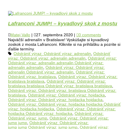
Lafranconi JUMP! – kyvadlový skok z mostu
Matej Vallo
|
27. septembra 2020
|
0 comments
Najväčší adrenalín v Bratislave! Vyskúšajte si kyvadlový
zoskok z mosta Lafranconi. Kliknite si na prihlášku a pozrite si
ďalšie termíny.
Odstrániť výraz: Odstrániť výraz: adrenalin
,
Odstrániť
výraz: Odstrániť výraz: adrenalin adrenalin
,
Odstrániť výraz:
Odstrániť výraz: adrenalin adrenalin Odstrániť výraz:
adrenalin adrenalin
,
Odstrániť výraz: Odstrániť výraz:
adrenalin Odstrániť výraz: adrenalin
,
Odstrániť výraz:
Odstrániť výraz: bratislava
,
Odstrániť výraz: Odstrániť výraz:
bratislava bratislava
,
Odstrániť výraz: Odstrániť výraz:
bratislava bratislava Odstrániť výraz: bratislava bratislava
,
Odstrániť výraz: Odstrániť výraz: bratislava Odstrániť výraz:
bratislava
,
Odstrániť výraz: Odstrániť výraz: hojdacka
,
Odstrániť výraz: Odstrániť výraz: hojdacka hojdacka
,
Odstrániť výraz: Odstrániť výraz: hojdacka hojdacka Odstrániť
výraz: hojdacka hojdacka
,
Odstrániť výraz: Odstrániť výraz:
hojdacka Odstrániť výraz: hojdacka
,
Odstrániť výraz:
Odstrániť výraz: jump
,
Odstrániť výraz: Odstrániť výraz:
jump jump
,
Odstrániť výraz: Odstrániť výraz:
jump jump Odstrániť výraz: jump jump
,
Odstrániť výraz: