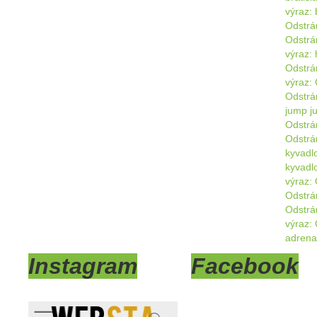
výraz: 
Odstrán
Odstrá
výraz:
Odstrán
výraz: 
Odstrá
jump j
Odstrán
Odstrán
kyvadl
kyvadl
výraz: 
Odstrán
Odstrán
výraz: 
adrenal
Instagram
Facebook