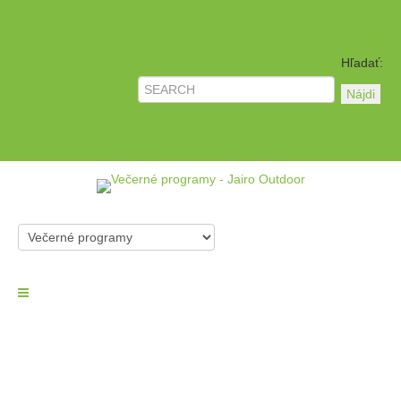
Slovak
SK
English
EN
Hľadať:
Večerné programy