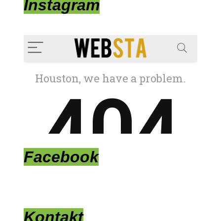
Instagram
Facebook
Kontakt