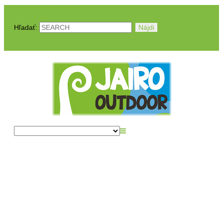
Slovak
SK
English
EN
Hľadať:
Odstrániť výraz:
Odstrániť výraz: Event
Planner Event Planner