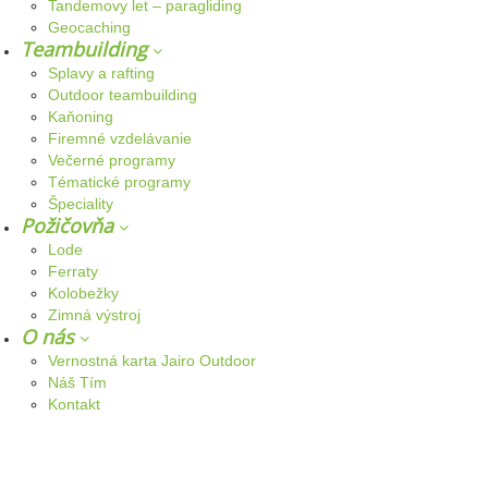
Tandemovy let – paragliding
Geocaching
Teambuilding
Splavy a rafting
Outdoor teambuilding
Kaňoning
Firemné vzdelávanie
Večerné programy
Tématické programy
Špeciality
Požičovňa
Lode
Ferraty
Kolobežky
Zimná výstroj
O nás
Vernostná karta Jairo Outdoor
Náš Tím
Kontakt