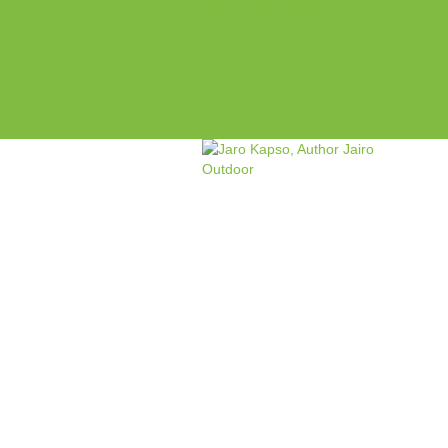
Slovak
SK
English
EN