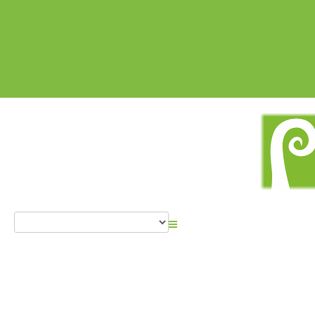
English
EN
Slovak
SK
Odstrániť výraz: Odstrániť