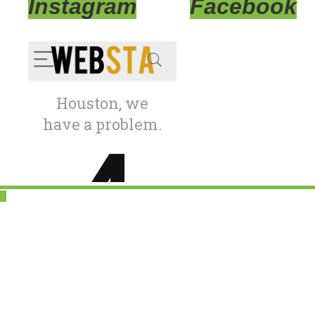
Instagram
Facebook