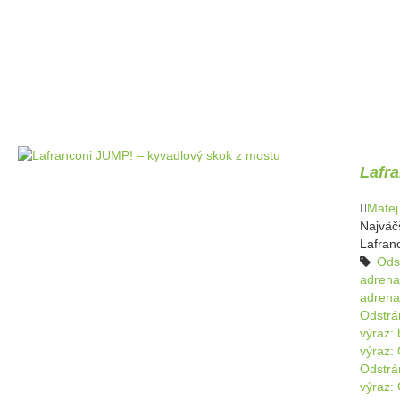
výraz: Odstrániť výraz:
hojdacka
Lafr
Matej
Najväčš
Lafranc
Odst
adrenal
adrenal
Odstrán
výraz: 
výraz: 
Odstrán
výraz: 