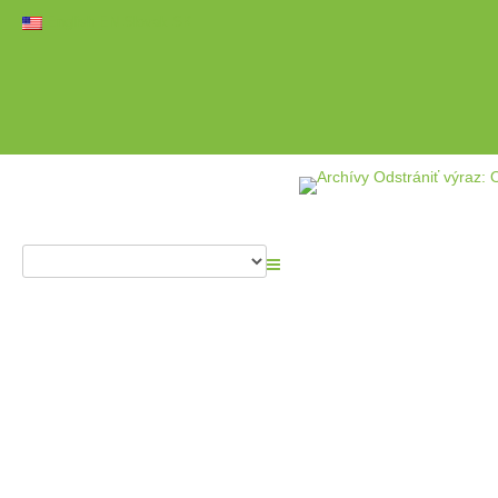
English
EN
Slovak
SK
Odstrániť výraz: Odstrániť
výraz: jump jump