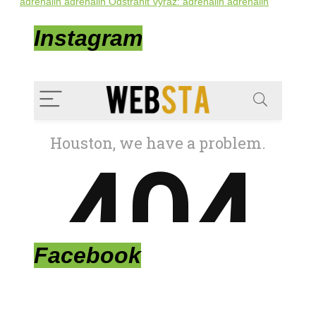
adrenalin adrenalin Odstrániť výraz: adrenalin adrenalin
Instagram
Facebook